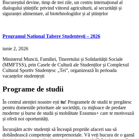
Bucureștiul devine, timp de trei zile, un centru internațional al
dialogului științific privind viitorul agriculturii, al securității și
siguranței alimentare, al biotehnologiilor și al științelor
Programul Național Tabere Studențești – 2026
iunie 2, 2026
Ministerul Muncii, Familiei, Tineretului și Solidarității Sociale
(MMFTSS), prin Casele de Cultură ale Studenților și Complexul
Cultural Sportiv Studențesc „Tei”, organizează în perioada
vacanțelor studențești
Programe de studii
În centrul atenției noastre ești
tu
! Programele de studii te pregătesc
pentru domeniile prioritare ale societății, cu mijloace de predare
moderne și burse de studii și mobilitate Erasmus+ care te motivează
și oferă noi oportunități.
Încurajăm activ studenții să înceapă propriile afaceri sau să
dobândească competențe antreprenoriale. Vă veți bucura de o gamă