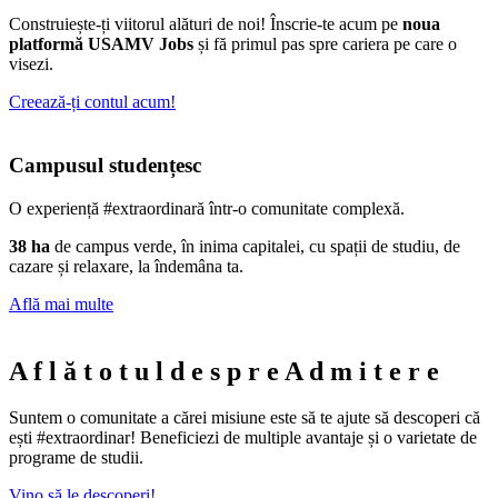
Construiește-ți viitorul alături de noi! Înscrie-te acum pe
noua
platformă USAMV Jobs
și fă primul pas spre cariera pe care o
visezi.
Creează-ți contul acum!
Campusul studențesc
O experiență #extraordinară într-o comunitate complexă.
38 ha
de campus verde, în inima capitalei, cu spații de studiu, de
cazare și relaxare, la îndemâna ta.
Află mai multe
A
f
l
ă
t
o
t
u
l
d
e
s
p
r
e
A
d
m
i
t
e
r
e
Suntem o comunitate a cărei misiune este să te ajute să descoperi că
ești #extraordinar! Beneficiezi de multiple avantaje și o varietate de
programe de studii.
Vino să le descoperi!