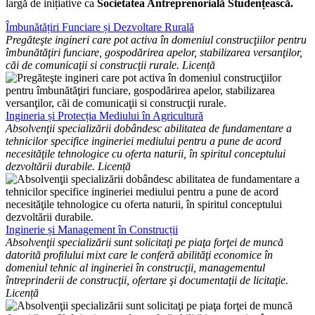
largă de inițiative ca
Societatea Antreprenorială Studențească.
Îmbunătățiri Funciare și Dezvoltare Rurală
Pregăteşte ingineri care pot activa în domeniul construcţiilor pentru
îmbunătăţiri funciare, gospodărirea apelor, stabilizarea versanţilor,
căi de comunicaţii si construcţii rurale.
Licență
Ingineria și Protecția Mediului în Agricultură
Absolvenţii specializării dobândesc abilitatea de fundamentare a
tehnicilor specifice ingineriei mediului pentru a pune de acord
necesităţile tehnologice cu oferta naturii, în spiritul conceptului
dezvoltării durabile.
Licență
Inginerie și Management în Construcții
Absolvenţii specializării sunt solicitaţi pe piaţa forţei de muncă
datorită proﬁlului mixt care le conferă abilităţi economice în
domeniul tehnic al ingineriei în construcţii, managementul
întreprinderii de construcţii, ofertare şi documentaţii de licitaţie.
Licență