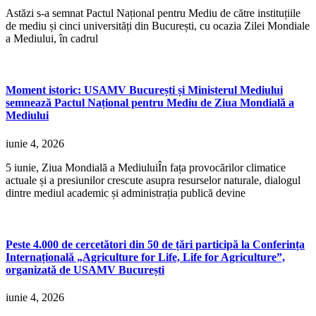
Astăzi s-a semnat Pactul Național pentru Mediu de către instituțiile
de mediu și cinci universități din București, cu ocazia Zilei Mondiale
a Mediului, în cadrul
Moment istoric: USAMV București și Ministerul Mediului
semnează Pactul Național pentru Mediu de Ziua Mondială a
Mediului
iunie 4, 2026
5 iunie, Ziua Mondială a MediuluiÎn fața provocărilor climatice
actuale și a presiunilor crescute asupra resurselor naturale, dialogul
dintre mediul academic și administrația publică devine
Peste 4.000 de cercetători din 50 de țări participă la Conferința
Internațională „Agriculture for Life, Life for Agriculture”,
organizată de USAMV București
iunie 4, 2026