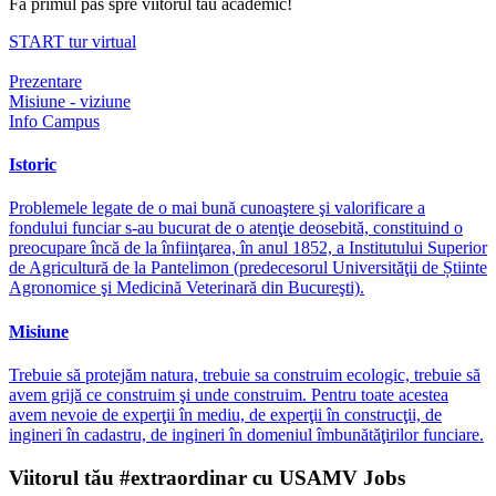
Fă primul pas spre viitorul tău academic!
START tur virtual
Prezentare
Misiune - viziune
Info Campus
Istoric
Problemele legate de o mai bună cunoaştere şi valorificare a
fondului funciar s-au bucurat de o atenţie deosebită, constituind o
preocupare încă de la înfiinţarea, în anul 1852, a Institutului Superior
de Agricultură de la Pantelimon (predecesorul Universităţii de Știinte
Agronomice şi Medicină Veterinară din Bucureşti).
Misiune
Trebuie să protejăm natura, trebuie sa construim ecologic, trebuie să
avem grijă ce construim şi unde construim. Pentru toate acestea
avem nevoie de experţii în mediu, de experţii în construcţii, de
ingineri în cadastru, de ingineri în domeniul îmbunătăţirilor funciare.
Viitorul tău #extraordinar cu USAMV Jobs