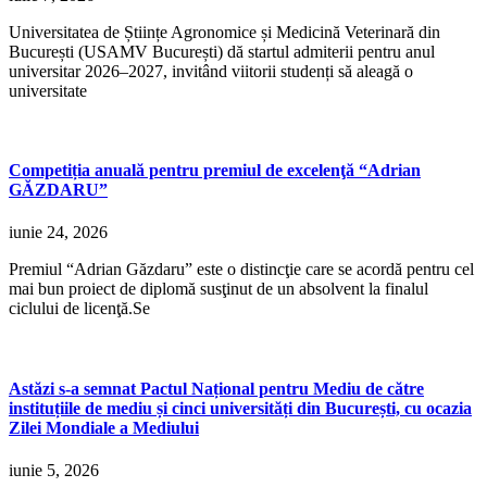
Universitatea de Științe Agronomice și Medicină Veterinară din
București (USAMV București) dă startul admiterii pentru anul
universitar 2026–2027, invitând viitorii studenți să aleagă o
universitate
Competiția anuală pentru premiul de excelenţă “Adrian
GĂZDARU”
iunie 24, 2026
Premiul “Adrian Găzdaru” este o distincţie care se acordă pentru cel
mai bun proiect de diplomă susţinut de un absolvent la finalul
ciclului de licenţă.Se
Astăzi s-a semnat Pactul Național pentru Mediu de către
instituțiile de mediu și cinci universități din București, cu ocazia
Zilei Mondiale a Mediului
iunie 5, 2026