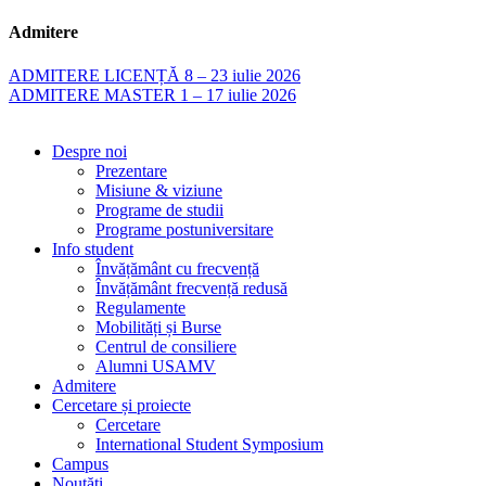
Admitere
ADMITERE LICENȚĂ 8 – 23 iulie 2026
ADMITERE MASTER 1 – 17 iulie 2026
Despre noi
Prezentare
Misiune & viziune
Programe de studii
Programe postuniversitare
Info student
Învățământ cu frecvență
Învățământ frecvență redusă
Regulamente
Mobilități și Burse
Centrul de consiliere
Alumni USAMV
Admitere
Cercetare și proiecte
Cercetare
International Student Symposium
Campus
Noutăți