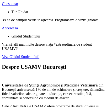
Chestionar
Tur Ghidat
38
ha de campus verde te așteaptă. Programează o vizită ghidată!
Accesează
Ghidul Studentului
Vrei să afli mai multe despre viața #extraordinara de student
USAMV?
Vezi Ghidul Studentului!
Despre USAMV București
Universitatea de Ştiinţe Agronomice şi Medicină Veterinară
din
Bucureşti aniversează 170 de ani de schimbare și creștere, rămânând
fidelă valorilor sale originare – educație, cercetare științifică,
comunitate și conexiune cu mediul de afaceri.
Cele
7 facultăți
ale USAMV oferă programe de studii diverse și