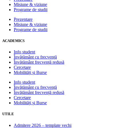
Misiune & viziune
Programe de studii
Prezentare
Misiune & viziune
Programe de studii
ACADEMICS
Info student
Învățământ cu frecvență
Învățământ frecvență redusă
Cercetare
Mobilități și Burse
Info student
Învățământ cu frecvență
Învățământ frecvență redusă
Cercetare
Mobilități și Burse
UTILE
Admitere 2026 – template vechi