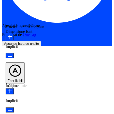
Ajustări la accesibilitate
Extensii pentru conținut
Dimensiune font
Propulsat de
OneTap
Ascunde bara de unelte
Implicit
Font lizibil
Înălțime linie
Implicit