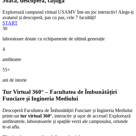
Joacă, descoperă, câștigă
Explorează campusul virtual USAMV într-un joc interactiv! Alege-ți
avatarul și descoperă, pas cu pas, cele 7 facultăți!
START
30
laboratoare dotate cu echipamente de ultimă generație
4
amfiteatre
55+
ani de istorie
Tur Virtual 360° – Facultatea de Îmbunătățiri
Funciare și Ingineria Mediului
Descoperă Facultatea de Îmbunătățiri Funciare și Ingineria Mediului
printr-un
tur virtual 360°
, interactiv și ușor de accesat! Explorează
amfiteatrele, laboratoarele și spațiile verzi ale campusului, oriunde
te-ai afla.