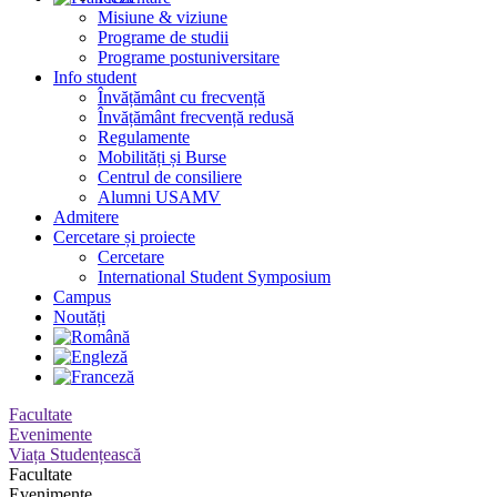
Misiune & viziune
Programe de studii
Programe postuniversitare
Info student
Învățământ cu frecvență
Învățământ frecvență redusă
Regulamente
Mobilități și Burse
Centrul de consiliere
Alumni USAMV
Admitere
Cercetare și proiecte
Cercetare
International Student Symposium
Campus
Noutăți
Facultate
Evenimente
Viața Studențească
Facultate
Evenimente