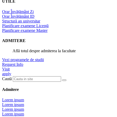
UTILE
Orar Învățământ Zi
Orar Învățământ ID
Structură an universitar
Planificare examene Licență
Planificare examene Master
ADMITERE
Află totul despre admiterea la facultate
Vezi programele de studii
Request Info
Visit
apply
Caută
Admitere
Lorem ipsum
Lorem ipsum
Lorem ipsum
Lorem ipsum