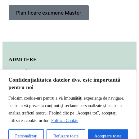
Planificare examene Master
ADMITERE
Află totul despre
admiterea la
Confidențialitatea datelor dvs. este importantă
facultate
pentru noi
Folosim cookie-uri pentru a vă îmbunătăți experiența de navigare,
pentru a vă prezenta conținut și reclame personalizate și pentru a
Vezi programele de studii
analiza traficul nostru. Făcând clic pe „Acceptă tot”, acceptați
utilizarea cookie-urilor.
Politica Cookie
Personalizați
Refuzare toate
Acceptare toate