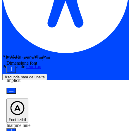
Ajustări la accesibilitate
Extensii pentru conținut
Dimensiune font
Propulsat de
OneTap
Ascunde bara de unelte
Implicit
Font lizibil
Înălțime linie