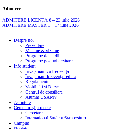
Admitere
ADMITERE LICENȚĂ 8 – 23 iulie 2026
ADMITERE MASTER 1 – 17 iulie 2026
Despre noi
Prezentare
Misiune & viziune
Programe de studii
Programe postuniversitare
Info student
Învățământ cu frecvență
Învățământ frecvență redusă
Regulamente
Mobilități și Burse
Centrul de consiliere
Alumni USAMV
Admitere
Cercetare și proiecte
Cercetare
International Student Symposium
Campus
Noutăți