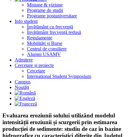
Misiune & viziune
Programe de studii
Programe postuniversitare
Info student
Învățământ cu frecvență
Învățământ frecvență redusă
Regulamente
Mobilități și Burse
Centrul de consiliere
Alumni USAMV
Admitere
Cercetare și proiecte
Cercetare
International Student Symposium
Campus
Noutăți
Evaluarea eroziunii solului utilizând modelul
intensității eroziunii și scurgerii prin estimarea
producției de sedimente: studiu de caz în bazine
hidrografice cu caracteristici diferite din Județul