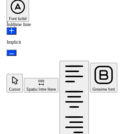
Font lizibil
Înălțime linie
Implicit
Cursor
Spațiu între litere
Grosime font