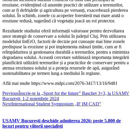
eroziune, evidențiind că anumite practici de utilizare a terenurilor,
cum ar fi defrișările și agricultura pe versanți, exacerbează pierderea
solului. În schimb, zonele cu acoperire forestieră mai mare arată o
eroziune redusă, sugerând că vegetația joacă un rol protector.
Rezultatele studiului oferă informații valoroase pentru dezvoltarea
unor strategii de conservare a solului în județul Cluj. Prin utilizarea
modelului IntErO, factorii de decizie pot cunoaște mai bine zonele
predispuse la eroziune și pot implementa măsuri țintite, cum ar fi
reîmpădurirea și gestionarea durabilă a terenurilor, pentru a minimiza
degradarea solului. Această cercetare subliniază importanța integrării
planificării utilizării terenurilor și a practicilor de conservare pentru a
atenua eroziunea solului și a proteja resursele de apă, asigurând
sustenabilitatea pe termen lung a mediului în regiune.
Află mai multe https://www.mdpi.com/2076-3417/13/16/9481
Previous
Înscrie-te la „Sport for the future” Baschet 3×3, la USAMV
București, 1-2 noiembrie 2024
Next
International Student Symposium „IF IM CAD”
USAMV București deschide admiterea 2026: peste 5.800 de
locuri pentru viitorii specialiști