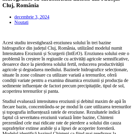
Cluj, România
decembrie 3, 2024
Noutati
Acest studiu investighează eroziunea solului în trei bazine
hidrografice din județul Cluj, România, utilizând modelul numit
Intensitatea Eroziunii și Scurgerii (IntErO). Eroziunea solului este o
problemă în creștere în regiunile cu activități agricole semnificative,
deoarece duce la pierderea solului fertil, reducerea productivității
agricole și degradarea mediului. Bazinele hidrografice selecționate,
situate în zone colinare cu utilizare variată a terenurilor, oferă
condiții variate pentru a examina dinamica eroziunii și producția de
sedimente influențate de factori precum precipitațiile, tipul de sol,
acoperirea terenurilor și panta.
Studiul evaluează intensitatea eroziunii și debitul maxim de apă în
fiecare bazin, concentrându-se pe modul în care utilizarea terenurilor
și topografia influențează ratele de eroziune. Rezultatele indică
faptul că severitatea eroziunii variază între bazine, Chinteni
prezentând cele mai ridicate rate de pierdere a solului din cauza
suprafețelor extinse arabile și a lipsei de acoperire forestieră.
Modelul identifică bazinul Chinteni ca fiind mai predispus la