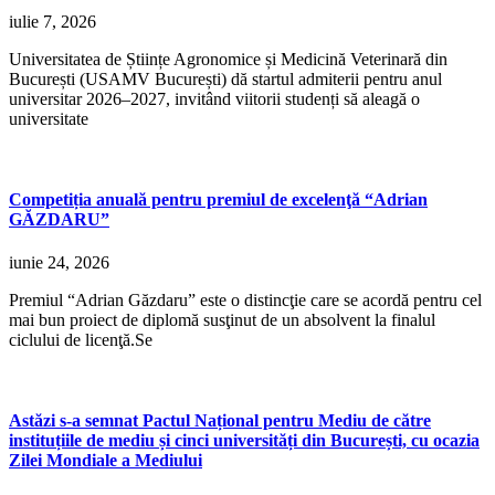
iulie 7, 2026
Universitatea de Științe Agronomice și Medicină Veterinară din
București (USAMV București) dă startul admiterii pentru anul
universitar 2026–2027, invitând viitorii studenți să aleagă o
universitate
Competiția anuală pentru premiul de excelenţă “Adrian
GĂZDARU”
iunie 24, 2026
Premiul “Adrian Găzdaru” este o distincţie care se acordă pentru cel
mai bun proiect de diplomă susţinut de un absolvent la finalul
ciclului de licenţă.Se
Astăzi s-a semnat Pactul Național pentru Mediu de către
instituțiile de mediu și cinci universități din București, cu ocazia
Zilei Mondiale a Mediului