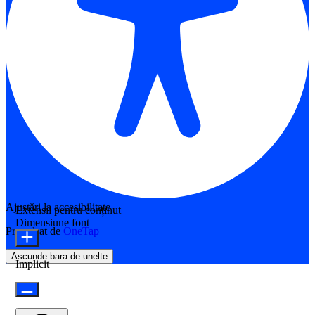
Ajustări la accesibilitate
Extensii pentru conținut
Dimensiune font
Propulsat de
OneTap
Ascunde bara de unelte
Implicit