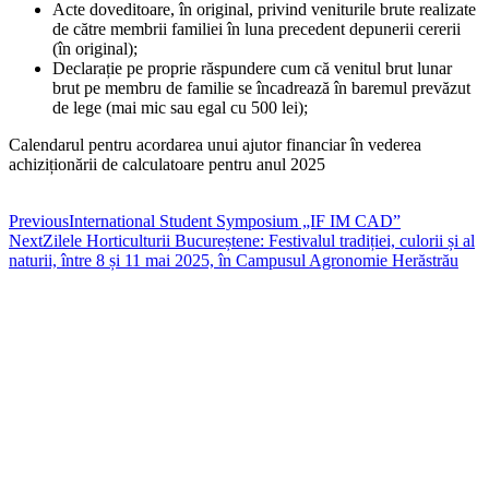
Acte doveditoare, în original, privind veniturile brute realizate
de către membrii familiei în luna precedent depunerii cererii
(în original);
Declarație pe proprie răspundere cum că venitul brut lunar
brut pe membru de familie se încadrează în baremul prevăzut
de lege (mai mic sau egal cu 500 lei);
Calendarul pentru acordarea unui ajutor financiar în vederea
achiziționării de calculatoare pentru anul 2025
Previous
International Student Symposium „IF IM CAD”
Next
Zilele Horticulturii Bucureștene: Festivalul tradiției, culorii și al
naturii, între 8 și 11 mai 2025, în Campusul Agronomie Herăstrău