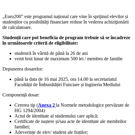
„Euro200” este programul național care vine în sprijinul elevilor și
studenților cu posibilități financiare reduse în vederea achiziţionării
de calculatoare.
Studenții care pot beneficia de program trebuie să se încadreze
în următoarele criterii de eligibilitate:
student/ă în vârstă de până la 26 de ani
venit brut lunar de maximum 500 lei / membru de familie
Depunerea dosarelor:
până la data de 16 mai 2025, ora 14.00 la secretariatul
Facultății de Îmbunătățiri Funciare și Ingineria Mediului
Componență dosar:
Cererea tip (
Anexa 2
la Normele metodologice prevăzute de
HG 1294/2004)
Actul de identitate al studentului care aplică;
Certificate de naștere și/sau acte de identitate ale membrilor
familiei;
Adeverințe de elev/ student ale fraților;