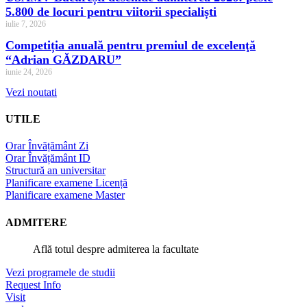
5.800 de locuri pentru viitorii specialiști
iulie 7, 2026
Competiția anuală pentru premiul de excelenţă
“Adrian GĂZDARU”
iunie 24, 2026
Vezi noutati
UTILE
Orar Învățământ Zi
Orar Învățământ ID
Structură an universitar
Planificare examene Licență
Planificare examene Master
ADMITERE
Află totul despre admiterea la facultate
Vezi programele de studii
Request Info
Visit