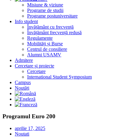
Misiune & viziune
Programe de studii
Programe postuniversitare
Info student
Învățământ cu frecvență
Învățământ frecvență redusă
Regulamente
Mobilități și Burse
Centrul de consiliere
Alumni USAMV
Admitere
Cercetare și proiecte
Cercetare
International Student Symposium
Campus
Noutăți
Programul Euro 200
aprilie 17, 2025
Noutati