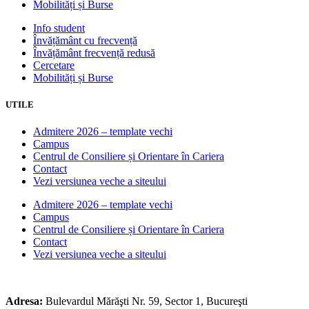
Mobilități și Burse
Info student
Învățământ cu frecvență
Învățământ frecvență redusă
Cercetare
Mobilități și Burse
UTILE
Admitere 2026 – template vechi
Campus
Centrul de Consiliere și Orientare în Cariera
Contact
Vezi versiunea veche a siteului
Admitere 2026 – template vechi
Campus
Centrul de Consiliere și Orientare în Cariera
Contact
Vezi versiunea veche a siteului
Adresa:
Bulevardul Mărăşti Nr. 59, Sector 1, Bucureşti