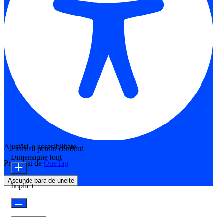
Ajustări la accesibilitate
Extensii pentru conținut
Dimensiune font
Propulsat de
OneTap
Ascunde bara de unelte
Implicit