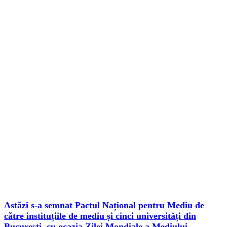
Astăzi s-a semnat Pactul Național pentru Mediu de
către instituțiile de mediu și cinci universități din
București, cu ocazia Zilei Mondiale a Mediului