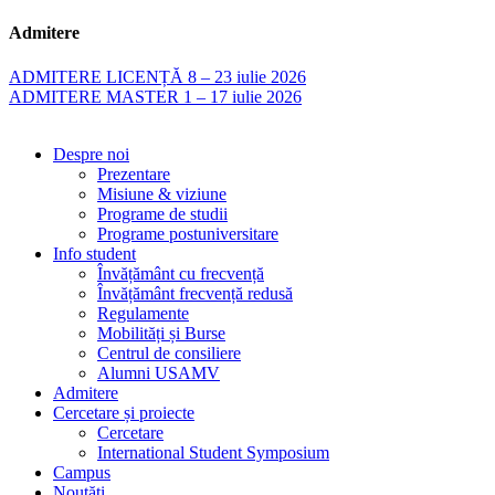
Admitere
ADMITERE LICENȚĂ 8 – 23 iulie 2026
ADMITERE MASTER 1 – 17 iulie 2026
Despre noi
Prezentare
Misiune & viziune
Programe de studii
Programe postuniversitare
Info student
Învățământ cu frecvență
Învățământ frecvență redusă
Regulamente
Mobilități și Burse
Centrul de consiliere
Alumni USAMV
Admitere
Cercetare și proiecte
Cercetare
International Student Symposium
Campus
Noutăți