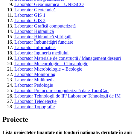
Laborator Geodinamica – UNESCO
Laborator Geotehnică
Laborator GIS 1
Laborator GIS 2
Laborator Grafică computerizată
Laborator Hidraulică
Laborator Hidraulică și Irigații
Laborator Îmbunătățiri funciare
Laborator Informatică
Laborator Ingineria mediului
Laborator Materiale de construcții / Management deșeuri
Laborator Meteorologie – Climatologie
Laborator Microbiologie – Ecologie
Laborator Monitoring
Laborator Multimedia
Laborator Pedologie
Laborator Prelucrare computerizată date TopoCad
Laborator Tehnologii de IF/ Laborator Tehnologii de IM
Laborator Teledetecție
Laborator Topografie
Proiecte
Lista proiectelor finanțate din fonduri naţionale, derulate în anii