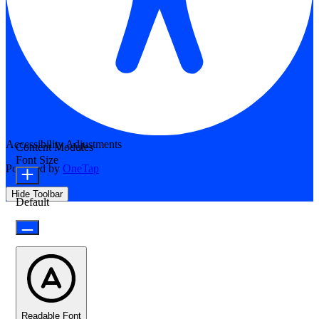
Accessibility Adjustments
Content Modules
Font Size
Powered by
OneTap
Hide Toolbar
Default
Readable Font