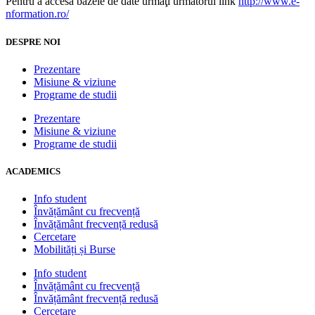
Pentru a accesa bazele de date urmaţi următorul link
http://www.e-
nformation.ro/
DESPRE NOI
Prezentare
Misiune & viziune
Programe de studii
Prezentare
Misiune & viziune
Programe de studii
ACADEMICS
Info student
Învățământ cu frecvență
Învățământ frecvență redusă
Cercetare
Mobilități și Burse
Info student
Învățământ cu frecvență
Învățământ frecvență redusă
Cercetare