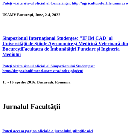
Puteţi vizita site-ul oficial al Conferinţei: http://agricultureforlife.usamv.ro
USAMV Bucureşti, June, 2-4, 2022
Simpozionul Internaţional Studenţesc "IF IM CAD"al
Universităţii de Știinţe Agronomice și Medicină Veterinară din
BucureștiFacultatea de Îmbunătăţiri Funciare şi Ingineria
Mediului
Puteţi vizita site-ul oficial al Simpozionului Studenţesc:
http://simpozionifimcad.usamv.ro/index.php/en/
15 - 16 aprilie 2016, Bucureşti, România
Jurnalul Facultății
Puteţi accesa pagina oficială a jurnalului ştiinţific aici