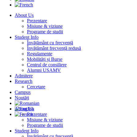
About Us
Prezentare
Misiune & viziune
Programe de studii
Student Info
Învățământ cu frecvență
Învățământ frecvență redusă
Regulamente
Mobilități și Burse
Centrul de consiliere
Alumni USAMV
Admitere
Research
Cercetare
Campus
Noutăți
About Us
Prezentare
Misiune & viziune
Programe de studii
Student Info
Învățământ cu frecvență