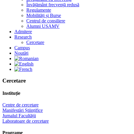
Învățământ frecvență redusă
Regulamente
Mobilități și Burse
Centrul de consiliere
Alumni USAMV
Admitere
Research
Cercetare
Campus
Noutăți
Cercetare
Instituție
Centre de cercetare
Manifestări Științifice
Jurnalul Facultății
Laboratoare de cercetare
Programe