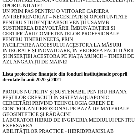
OPORTUNITATE!
UN PRIM PAS PENTRU O VIITOARE CARIERA
ANTREPRENORIAT – NECESITATE ȘI OPORTUNITATE
PENTRU STUDENȚII/ ABSOLVENȚII USAMVB
SUSTINEREA DEZVOLTĂRII, ÎMBUNĂTAȚIRII ȘI
CERTIFICĂRII COMPETENȚELOR PROFESIONALE
PENTRU TINERII NEETS, PRIN
FACILITAREA ACCESULUI ACESTORA LA MĂSURI
INTEGRATE ȘI INOVATOARE, ÎN VEDEREA FACILITĂRII
ȘI INSERȚIEI ACESTORA PE PIAȚA MUNCII – TINERII DE
AZI, ANGAJAȚII DE MÂINE!
Lista proiectelor finanţate din fonduri instituţionale proprii
derulate în anii 2020 şi 2021
PRODUS NUTRITIV ȘI SUSTENABIL PENTRU HRANA
PEȘTILOR CRESCUȚI ÎN SISTEM AQUAPONIC
CERCETĂRI PRIVIND TEHNOLOGIA GREEN DE
CONTROL ANTIEROZIONAL PE BAZĂ DE MATERIALE
GEOSINTETICE ŞI RĂDĂCINI
LABORATOR HIBRID DE INGINERIA MEDIULUI PENTRU
EXERSAREA
ABILITĂŢILOR PRACTICE - HIBRIDPRAXISLAB