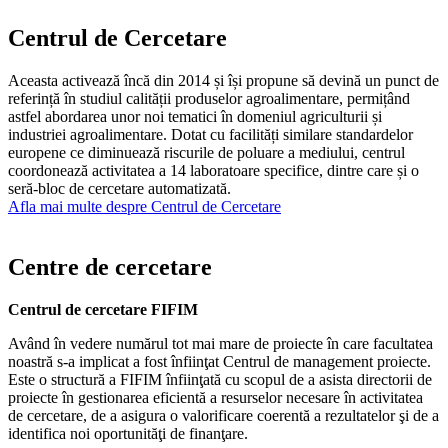
Centrul de Cercetare
Aceasta activează încă din 2014 și își propune să devină un punct de
referință în studiul calității produselor agroalimentare, permițând
astfel abordarea unor noi tematici în domeniul agriculturii și
industriei agroalimentare. Dotat cu facilități similare standardelor
europene ce diminuează riscurile de poluare a mediului, centrul
coordonează activitatea a 14 laboratoare specifice, dintre care și o
seră-bloc de cercetare automatizată.
Afla mai multe despre Centrul de Cercetare
Centre de cercetare
Centrul de cercetare FIFIM
Având în vedere numărul tot mai mare de proiecte în care facultatea
noastră s-a implicat a fost înfiinţat Centrul de management proiecte.
Este o structură a FIFIM înfiinţată cu scopul de a asista directorii de
proiecte în gestionarea eficientă a resurselor necesare în activitatea
de cercetare, de a asigura o valorificare coerentă a rezultatelor şi de a
identifica noi oportunităţi de finanţare.