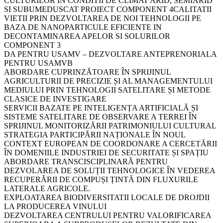
CULTURILOR IN CONDITII DE CLIMAT ARID, SEMIARID
SI SUBUMEDUSCAT PROIECT COMPONENT 4CALITATII
VIETII PRIN DEZVOLTAREA DE NOI TEHNOLOGII PE
BAZA DE NANOPARTICULE EFICIENTE IN
DECONTAMINAREA APELOR SI SOLURILOR
COMPONENT 3
DA PENTRU USAMV – DEZVOLTARE ANTEPRENORIALA
PENTRU USAMVB
ABORDARE CUPRINZĂTOARE ÎN SPRIJINUL
AGRICULTURII DE PRECIZIE ȘI AL MANAGEMENTULUI
MEDIULUI PRIN TEHNOLOGII SATELITARE ȘI METODE
CLASICE DE INVESTIGARE
SERVICII BAZATE PE INTELIGENȚA ARTIFICIALĂ ȘI
SISTEME SATELITARE DE OBSERVARE A TERREI ÎN
SPRIJINUL MONITORIZĂRII PATRIMONIULUI CULTURAL
STRATEGIA PARTICIPĂRII NAȚIONALE ÎN NOUL
CONTEXT EUROPEAN DE COORDONARE A CERCETĂRII
ÎN DOMENIILE INDUSTRIEI DE SECURITATE ȘI SPAȚIU
ABORDARE TRANSCISCIPLINARĂ PENTRU
DEZVOLAREA DE SOLUȚII TEHNOLOGICE ÎN VEDEREA
RECUPERĂRII DE COMPUȘI ȚINTĂ DIN FLUXURILE
LATERALE AGRICOLE.
EXPLOATAREA BIODIVERSITATII LOCALE DE DROJDII
LA PRODUCEREA VINULUI
DEZVOLTAREA CENTRULUI PENTRU VALORIFICAREA