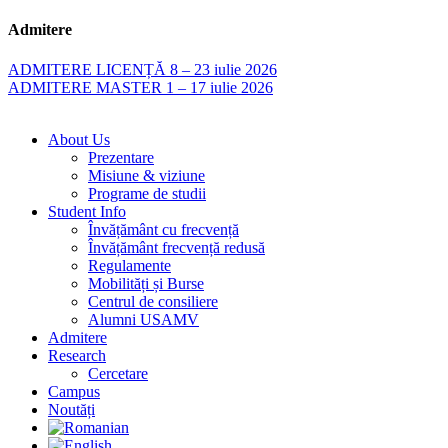
Admitere
ADMITERE LICENȚĂ 8 – 23 iulie 2026
ADMITERE MASTER 1 – 17 iulie 2026
About Us
Prezentare
Misiune & viziune
Programe de studii
Student Info
Învățământ cu frecvență
Învățământ frecvență redusă
Regulamente
Mobilități și Burse
Centrul de consiliere
Alumni USAMV
Admitere
Research
Cercetare
Campus
Noutăți