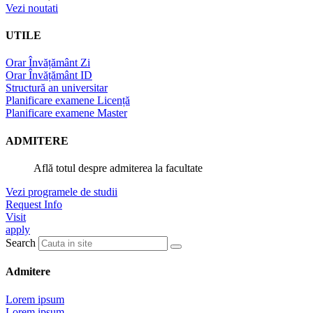
Vezi noutati
UTILE
Orar Învățământ Zi
Orar Învățământ ID
Structură an universitar
Planificare examene Licență
Planificare examene Master
ADMITERE
Află totul despre admiterea la facultate
Vezi programele de studii
Request Info
Visit
apply
Search
Admitere
Lorem ipsum
Lorem ipsum