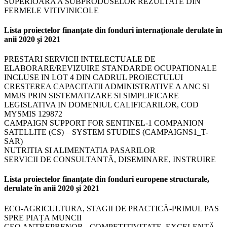
SUPERIOARA A SUBPRODUSELOR REZULTATE DIN
FERMELE VITIVINICOLE
Lista proiectelor finanţate din fonduri internaționale derulate în
anii 2020 şi 2021
PRESTARI SERVICII INTELECTUALE DE
ELABORARE/REVIZUIRE STANDARDE OCUPATIONALE
INCLUSE IN LOT 4 DIN CADRUL PROIECTULUI
CRESTEREA CAPACITATII ADMINISTRATIVE A ANC SI
MMJS PRIN SISTEMATIZARE SI SIMPLIFICARE
LEGISLATIVA IN DOMENIUL CALIFICARILOR, COD
MYSMIS 129872
CAMPAIGN SUPPORT FOR SENTINEL-1 COMPANION
SATELLITE (CS) – SYSTEM STUDIES (CAMPAIGNS1_T-
SAR)
NUTRITIA SI ALIMENTATIA PASARILOR
SERVICII DE CONSULTANTĂ, DISEMINARE, INSTRUIRE
Lista proiectelor finanţate din fonduri europene structurale,
derulate în anii 2020 şi 2021
ECO-AGRICULTURA, STAGII DE PRACTICĂ-PRIMUL PAS
SPRE PIAȚA MUNCII
CEO ANTREPRENOR - COMPETITIVITATE, EXCELENȚĂ,