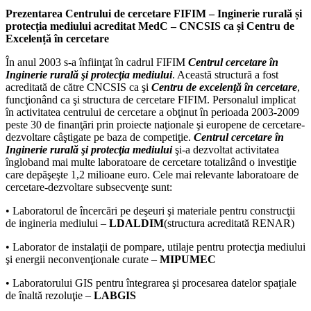
Prezentarea Centrului de cercetare FIFIM – Inginerie rurală și
protecția mediului acreditat MedC
– CNCSIS ca și Centru de
Excelență în cercetare
În anul 2003 s-a înfiinţat în cadrul FIFIM
Centrul cercetare în
Inginerie rurală şi protecţia mediului
. Această structură a fost
acreditată de către CNCSIS ca şi
Centru de excelenţă în cercetare
,
funcţionând ca şi structura de cercetare FIFIM. Personalul implicat
în activitatea centrului de cercetare a obţinut în perioada 2003-2009
peste 30 de finanţări prin proiecte naţionale şi europene de cercetare-
dezvoltare câştigate pe baza de competiţie.
Centrul cercetare în
Inginerie rurală şi protecţia mediului
şi-a dezvoltat activitatea
îngloband mai multe laboratoare de cercetare totalizând o investiţie
care depăşeşte 1,2 milioane euro. Cele mai relevante laboratoare de
cercetare-dezvoltare subsecvenţe sunt:
• Laboratorul de încercări pe deşeuri şi materiale pentru construcţii
de ingineria mediului –
LDALDIM
(structura acreditată RENAR)
• Laborator de instalaţii de pompare, utilaje pentru protecţia mediului
şi energii neconvenţionale curate –
MIPUMEC
• Laboratorului GIS pentru întegrarea şi procesarea datelor spaţiale
de înaltă rezoluţie –
LABGIS