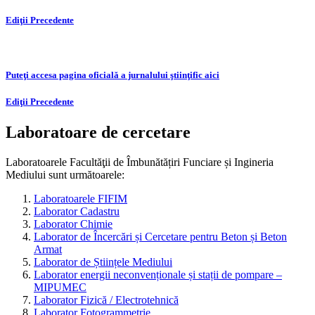
Ediţii Precedente
Puteţi accesa pagina oficială a jurnalului ştiinţific aici
Ediţii Precedente
Laboratoare de cercetare
Laboratoarele Facultăţii de Îmbunătățiri Funciare și Ingineria
Mediului sunt următoarele:
Laboratoarele FIFIM
Laborator Cadastru
Laborator Chimie
Laborator de Încercări și Cercetare pentru Beton și Beton
Armat
Laborator de Științele Mediului
Laborator energii neconvenționale și stații de pompare –
MIPUMEC
Laborator Fizică / Electrotehnică
Laborator Fotogrammetrie